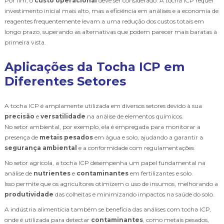
Por fim, o
custo operacional
deve ser considerado. A tocha ICP requer
investimento inicial mais alto, mas a eficiência em análises e a economia de
reagentes frequentemente levam a uma redução dos custos totais em
longo prazo, superando as alternativas que podem parecer mais baratas à
primeira vista.
Aplicações da Tocha ICP em
Diferentes Setores
A tocha ICP é amplamente utilizada em diversos setores devido à sua
precisão
e
versatilidade
na análise de elementos químicos.
No setor ambiental, por exemplo, ela é empregada para monitorar a
presença de
metais pesados
em água e solo, ajudando a garantir a
segurança ambiental
e a conformidade com regulamentações.
No setor agrícola, a tocha ICP desempenha um papel fundamental na
análise de
nutrientes
e
contaminantes
em fertilizantes e solo.
Isso permite que os agricultores otimizem o uso de insumos, melhorando a
produtividade
das colheitas e minimizando impactos na saúde do solo.
A indústria alimentícia também se beneficia das análises com tocha ICP,
onde é utilizada para detectar
contaminantes
, como metais pesados,