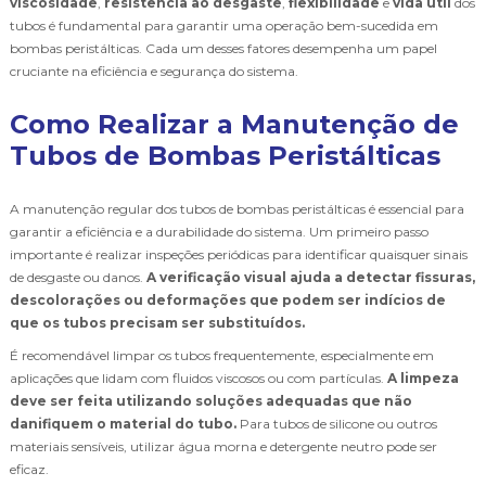
viscosidade
,
resistência ao desgaste
,
flexibilidade
e
vida útil
dos
tubos é fundamental para garantir uma operação bem-sucedida em
bombas peristálticas. Cada um desses fatores desempenha um papel
cruciante na eficiência e segurança do sistema.
Como Realizar a Manutenção de
Tubos de Bombas Peristálticas
A manutenção regular dos tubos de bombas peristálticas é essencial para
garantir a eficiência e a durabilidade do sistema. Um primeiro passo
importante é realizar inspeções periódicas para identificar quaisquer sinais
de desgaste ou danos.
A verificação visual ajuda a detectar fissuras,
descolorações ou deformações que podem ser indícios de
que os tubos precisam ser substituídos.
É recomendável limpar os tubos frequentemente, especialmente em
aplicações que lidam com fluidos viscosos ou com partículas.
A limpeza
deve ser feita utilizando soluções adequadas que não
danifiquem o material do tubo.
Para tubos de silicone ou outros
materiais sensíveis, utilizar água morna e detergente neutro pode ser
eficaz.