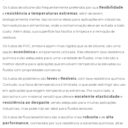
Os tubos de silicone são frequentemente preferidos por sua
flexibilidade
e
resistência a temperaturas extremas
, além de serem
biologicamente inertes. Isso os torna ideais para aplicações em indústrias
farmacêuticas e alimentícias, onde a contaminação deve ser evitada a todo
custo. Além disso, sua superfície lisa facilita a limpeza e a remoção de
resíduos.
Os tubos de PVC, embora sejam mais rígidos que os de silicone, são uma
opção
econômica
e amplamente utilizada. Eles oferecem boa resistência
química e são adequados para uma variedade de fluidos, mas não são a
melhor escolha para aplicações que envolvem temperaturas elevadas ou
fluidos com propriedades corrosivas.
Os tubos de polietileno são
leves
e
flexíveis
, com boa resistência química.
Contudo, sua faixa de temperatura é limitada, o que pode restringir seu uso
em aplicações que exigem temperaturas extremas. Por outro lado, a
borracha é um material versátil que oferece
excelente elasticidade
e
resistência ao desgaste
, sendo adequado para muitas aplicações
industriais, mas pode não ser ideal para fluidos sensíveis.
Os tubos de fluoroelastômero são a escolha mais
robusta
e de
alta
performance
, conhecidos por sua resistência a solventes químicos, altas