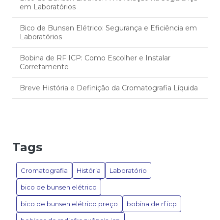
em Laboratórios
Bico de Bunsen Elétrico: Segurança e Eficiência em
Laboratórios
Bobina de RF ICP: Como Escolher e Instalar
Corretamente
Breve História e Definição da Cromatografia Líquida
Câmara de Nebulização ICP: Eficiência no Tratamento
Respiratório
Camara de nebulização icp: tudo o que você precisa
Tags
saber
Camara de Nebulização ICP: Vantagens e Aplicações
Cromatografia
História
Laboratório
Essenciais
bico de bunsen elétrico
Cartucho de Extração em Fase Sólida: Como Escolher
bico de bunsen elétrico preço
bobina de rf icp
o Ideal para as Análises