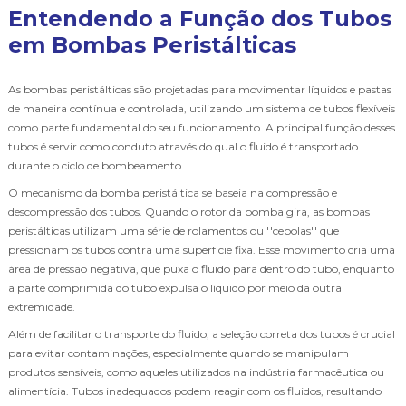
Entendendo a Função dos Tubos
em Bombas Peristálticas
As bombas peristálticas são projetadas para movimentar líquidos e pastas
de maneira contínua e controlada, utilizando um sistema de tubos flexíveis
como parte fundamental do seu funcionamento. A principal função desses
tubos é servir como conduto através do qual o fluido é transportado
durante o ciclo de bombeamento.
O mecanismo da bomba peristáltica se baseia na compressão e
descompressão dos tubos. Quando o rotor da bomba gira, as bombas
peristálticas utilizam uma série de rolamentos ou ''cebolas'' que
pressionam os tubos contra uma superfície fixa. Esse movimento cria uma
área de pressão negativa, que puxa o fluido para dentro do tubo, enquanto
a parte comprimida do tubo expulsa o líquido por meio da outra
extremidade.
Além de facilitar o transporte do fluido, a seleção correta dos tubos é crucial
para evitar contaminações, especialmente quando se manipulam
produtos sensíveis, como aqueles utilizados na indústria farmacêutica ou
alimentícia. Tubos inadequados podem reagir com os fluidos, resultando