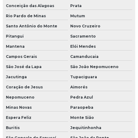
Conceição das Alagoas
Prata
Rio Pardo de Minas
Mutum
Santo Antônio do Monte
Novo Cruzeiro
Pitangui
Sacramento
Mantena
Elói Mendes
Campos Gerais
Camanducaia
São José da Lapa
São João Nepomuceno
Jacutinga
Tupaciguara
Coração de Jesus
Aimorés
Nepomuceno
Pedra Azul
Minas Novas
Paraopeba
Espera Feliz
Monte Sião
Buritis
Jequitinhonha
São Gonçalo do Sapucaí
São João da Ponte