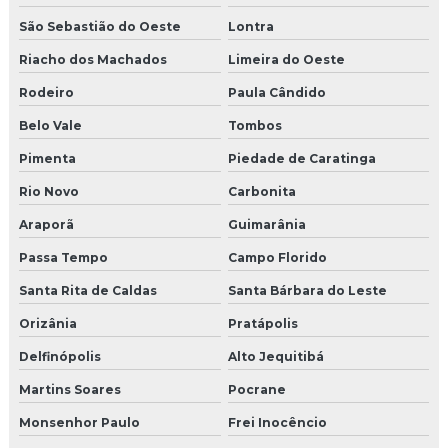
São Sebastião do Oeste
Lontra
Riacho dos Machados
Limeira do Oeste
Rodeiro
Paula Cândido
Belo Vale
Tombos
Pimenta
Piedade de Caratinga
Rio Novo
Carbonita
Araporã
Guimarânia
Passa Tempo
Campo Florido
Santa Rita de Caldas
Santa Bárbara do Leste
Orizânia
Pratápolis
Delfinópolis
Alto Jequitibá
Martins Soares
Pocrane
Monsenhor Paulo
Frei Inocêncio