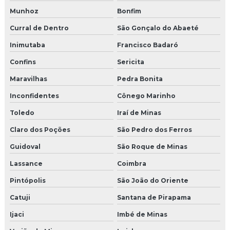
Munhoz
Bonfim
Curral de Dentro
São Gonçalo do Abaeté
Inimutaba
Francisco Badaró
Confins
Sericita
Maravilhas
Pedra Bonita
Inconfidentes
Cônego Marinho
Toledo
Iraí de Minas
Claro dos Poções
São Pedro dos Ferros
Guidoval
São Roque de Minas
Lassance
Coimbra
Pintópolis
São João do Oriente
Catuji
Santana de Pirapama
Ijaci
Imbé de Minas