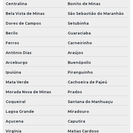
Centralina
Bonito de Minas
Bela Vista de Minas
São Sebastião do Maranhão
Dores de Campos
Setubinha
Berilo
Guaraciaba
Ferros
Carneirinho
Antônio Dias
Araújos
Arceburgo
Buenópolis
Ipuiúna
Piranguinho
Mata Verde
Cachoeira de Pajeú
Morada Nova de Minas
Prados
Coqueiral
Santana do Manhuaçu
Lagoa Grande
Miradouro
Açucena
Caputira
Virgínia
Matias Cardoso