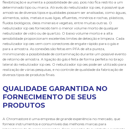
flexibilização e aumenta a possibilidade de uso, pois não fica restrito a um
determinado tipo ou marca. Através do
nebulizador icp oes
, é possível que
amostras de diversos tipos e qualidades possam ser analisadas, como águas,
alimentos, solos, metais e suas ligas, efluentes, minérios e rochas, plásticos,
fluidos biológicos, óleos minerais e vegetais, entre muitas outras. O
nebulizador icp oes
fornecido tem o menor volume morto de qualquer
nebulizador de vidro ou de quartzo. O baixo volume morto e a alta
sensibilidade proporcionam excelentes limites de detecção e limpeza. Cada
nebulizador icp oes
vem com conectores de engate rápido para o gás e
para a amostra. As conexões são feitas em PFA de alta pureza,
minimizando a possibilidade de contaminação durante um possível evento
de retorno de amostra. A ligação do gás é feita de forma perfeita no braço
lateral do
nebulizador icp oes
. O
nebulizador icp oes
pode ser utilizado para
realização de várias pesquisas, e no controle de qualidade da fabricação de
diversos tipos de produtos finais.
QUALIDADE GARANTIDA NO
FORNECIMENTO DE SEUS
PRODUTOS
A Chromastore é uma empresa de grande experiência no mercado, que
fornece instrumentos e consumíveis das melhores marcas para