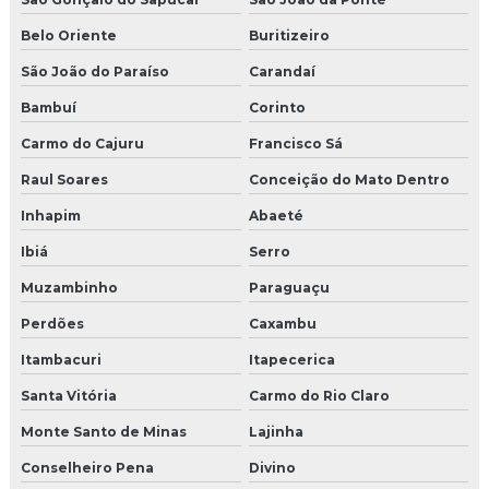
Belo Oriente
Buritizeiro
São João do Paraíso
Carandaí
Bambuí
Corinto
Carmo do Cajuru
Francisco Sá
Raul Soares
Conceição do Mato Dentro
Inhapim
Abaeté
Ibiá
Serro
Muzambinho
Paraguaçu
Perdões
Caxambu
Itambacuri
Itapecerica
Santa Vitória
Carmo do Rio Claro
Monte Santo de Minas
Lajinha
Conselheiro Pena
Divino