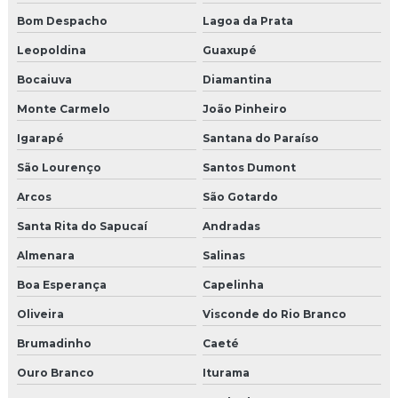
Bom Despacho
Lagoa da Prata
Leopoldina
Guaxupé
Bocaiuva
Diamantina
Monte Carmelo
João Pinheiro
Igarapé
Santana do Paraíso
São Lourenço
Santos Dumont
Arcos
São Gotardo
Santa Rita do Sapucaí
Andradas
Almenara
Salinas
Boa Esperança
Capelinha
Oliveira
Visconde do Rio Branco
Brumadinho
Caeté
Ouro Branco
Iturama