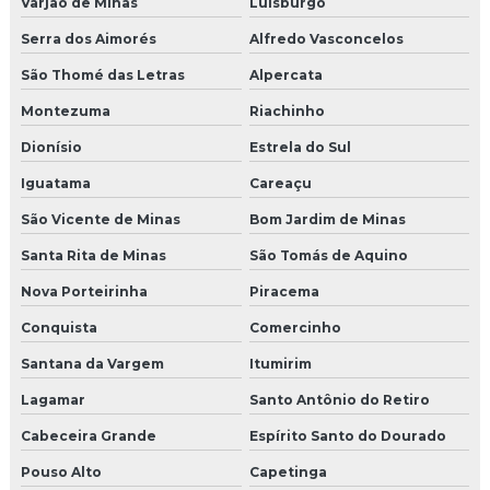
Varjão de Minas
Luisburgo
Serra dos Aimorés
Alfredo Vasconcelos
São Thomé das Letras
Alpercata
Montezuma
Riachinho
Dionísio
Estrela do Sul
Iguatama
Careaçu
São Vicente de Minas
Bom Jardim de Minas
Santa Rita de Minas
São Tomás de Aquino
Nova Porteirinha
Piracema
Conquista
Comercinho
Santana da Vargem
Itumirim
Lagamar
Santo Antônio do Retiro
Cabeceira Grande
Espírito Santo do Dourado
Pouso Alto
Capetinga