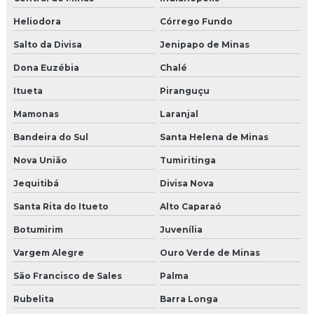
Heliodora
Córrego Fundo
Salto da Divisa
Jenipapo de Minas
Dona Euzébia
Chalé
Itueta
Piranguçu
Mamonas
Laranjal
Bandeira do Sul
Santa Helena de Minas
Nova União
Tumiritinga
Jequitibá
Divisa Nova
Santa Rita do Itueto
Alto Caparaó
Botumirim
Juvenília
Vargem Alegre
Ouro Verde de Minas
São Francisco de Sales
Palma
Rubelita
Barra Longa