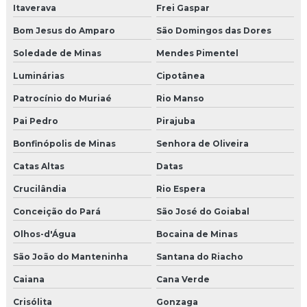
Itaverava
Frei Gaspar
Bom Jesus do Amparo
São Domingos das Dores
Soledade de Minas
Mendes Pimentel
Luminárias
Cipotânea
Patrocínio do Muriaé
Rio Manso
Pai Pedro
Pirajuba
Bonfinópolis de Minas
Senhora de Oliveira
Catas Altas
Datas
Crucilândia
Rio Espera
Conceição do Pará
São José do Goiabal
Olhos-d'Água
Bocaina de Minas
São João do Manteninha
Santana do Riacho
Caiana
Cana Verde
Crisólita
Gonzaga