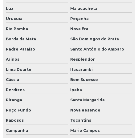
Luz
Malacacheta
Urucuia
Peçanha
Rio Pomba
Nova Era
Borda da Mata
São Domingos do Prata
Padre Paraíso
Santo Antônio do Amparo
Arinos
Resplendor
Lima Duarte
Itacarambi
Cássia
Bom Sucesso
Perdizes
Ipaba
Piranga
Santa Margarida
Poço Fundo
Nova Resende
Raposos
Tocantins
Campanha
Mário Campos