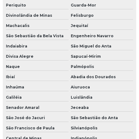
Periquito
Guarda-Mor
Divinolândia de Minas
Felisburgo
Machacalis
Jequitaí
São Sebastião da Bela Vista
Engenheiro Navarro
Indaiabira
São Miguel do Anta
Divisa Alegre
Sapucaí-Mirim
Naque
Palmópolis
Ibiaí
Abadia dos Dourados
Inhaúma
Aiuruoca
Galiléia
Luislândia
Senador Amaral
Jeceaba
São José do Jacuri
São Sebastião do Anta
São Francisco de Paula
Silvianópolis
Central de Minas
Indianópolis