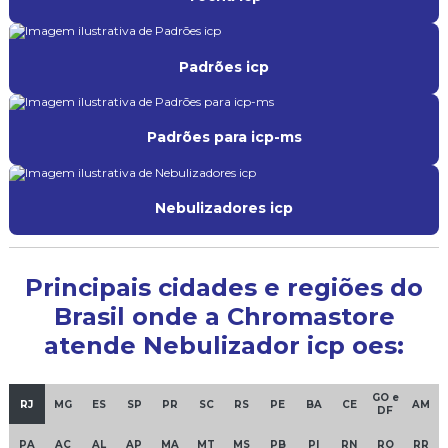
Padrões icp
Padrões para icp-ms
Nebulizadores icp
Principais cidades e regiões do
Brasil onde a Chromastore
atende Nebulizador icp oes:
GO e
RJ
MG
ES
SP
PR
SC
RS
PE
BA
CE
AM
DF
PA
AC
AL
AP
MA
MT
MS
PB
PI
RN
RO
RR