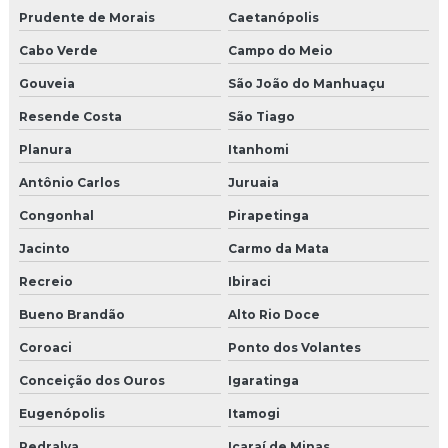
Prudente de Morais
Caetanópolis
Cabo Verde
Campo do Meio
Gouveia
São João do Manhuaçu
Resende Costa
São Tiago
Planura
Itanhomi
Antônio Carlos
Juruaia
Congonhal
Pirapetinga
Jacinto
Carmo da Mata
Recreio
Ibiraci
Bueno Brandão
Alto Rio Doce
Coroaci
Ponto dos Volantes
Conceição dos Ouros
Igaratinga
Eugenópolis
Itamogi
Pedralva
Icaraí de Minas