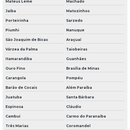
Mateus Leme
Machado
Jaíba
Matozinhos
Porteirinha
Sarzedo
Piumhi
Nanuque
São Joaquim de Bicas
Araçuaí
Várzea da Palma
Taiobeiras
Itamarandiba
Guanhães
Ouro Fino
Brasília de Minas
Carangola
Pompéu
Barão de Cocais
Além Paraíba
Juatuba
Santa Bárbara
Espinosa
Cláudio
Cambuí
Carmo do Paranaíba
Três Marias
Coromandel