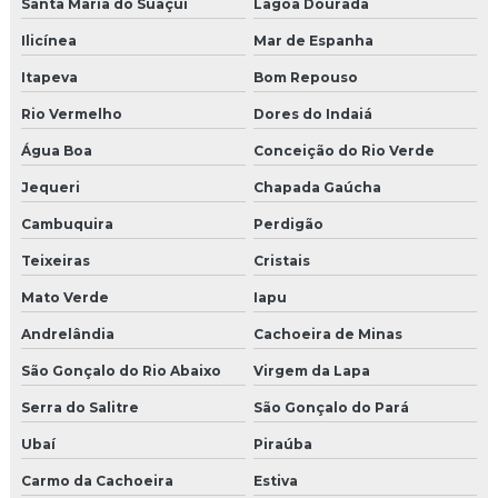
Santa Maria do Suaçuí
Lagoa Dourada
Ilicínea
Mar de Espanha
Itapeva
Bom Repouso
Rio Vermelho
Dores do Indaiá
Água Boa
Conceição do Rio Verde
Jequeri
Chapada Gaúcha
Cambuquira
Perdigão
Teixeiras
Cristais
Mato Verde
Iapu
Andrelândia
Cachoeira de Minas
São Gonçalo do Rio Abaixo
Virgem da Lapa
Serra do Salitre
São Gonçalo do Pará
Ubaí
Piraúba
Carmo da Cachoeira
Estiva