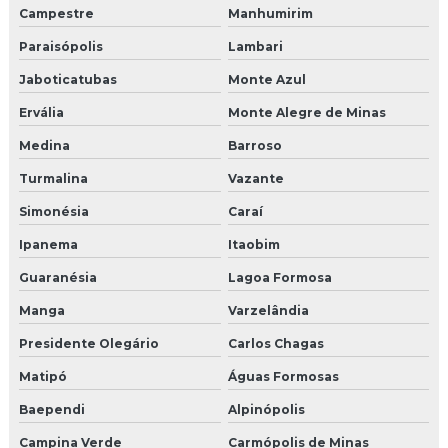
Campestre
Manhumirim
Paraisópolis
Lambari
Jaboticatubas
Monte Azul
Ervália
Monte Alegre de Minas
Medina
Barroso
Turmalina
Vazante
Simonésia
Caraí
Ipanema
Itaobim
Guaranésia
Lagoa Formosa
Manga
Varzelândia
Presidente Olegário
Carlos Chagas
Matipó
Águas Formosas
Baependi
Alpinópolis
Campina Verde
Carmópolis de Minas