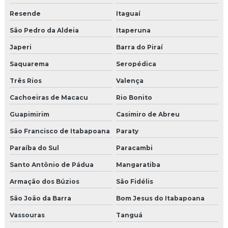
Resende
Itaguaí
São Pedro da Aldeia
Itaperuna
Japeri
Barra do Piraí
Saquarema
Seropédica
Três Rios
Valença
Cachoeiras de Macacu
Rio Bonito
Guapimirim
Casimiro de Abreu
São Francisco de Itabapoana
Paraty
Paraíba do Sul
Paracambi
Santo Antônio de Pádua
Mangaratiba
Armação dos Búzios
São Fidélis
São João da Barra
Bom Jesus do Itabapoana
Vassouras
Tanguá