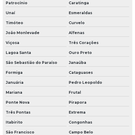
Patrocínio
Caratinga
Unaí
Esmeraldas
Timóteo
Curvelo
João Monlevade
Alfenas
Viçosa
Três Corações
Lagoa Santa
Ouro Preto
São Sebastião do Paraíso
Janaúba
Formiga
Cataguases
Januária
Pedro Leopoldo
Mariana
Frutal
Ponte Nova
Pirapora
Três Pontas
Extrema
Itabirito
Congonhas
São Francisco
Campo Belo