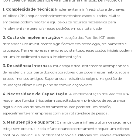
Compreender esses desafios é vital para uma transição bem-sucedida.
1. Complexidade Técnica:
Implementar a infraestrutura de chaves
públicas (PKI) requer conhecimentos técnicos especializados. Muitas
empresas podem não ter a equipe ou os recursos necessários para
implementar e gerenciar esses padrões em sua totalidade.
2. Custo de Implementação:
A adoção dos Padrões ICP pode
demandar um investimento significativo em tecnologia, treinamento e
processos. Para empresas menores ou startups, esses custos iniciais podem
ser um impedimento para a implementação.
3. Resistência Interna:
A mudança é frequentemente acompanhada
de resistência por parte dos colaboradores, que podem estar habituados a
procedimentos antigos. Superar essa resistência exige uma gestão de
mudanças eficaz e um plano de comunicação claro.
4. Necessidade de Capacitação:
A implementação dos Padrões ICP
requer que funcionários sejam capacitados em princípios de segurança
digital e no uso de novas ferramentas. Isso pode ser um desafio,
especialmente em empresas com alta rotatividade de pessoal.
5. Manutenção e Suporte:
Garantir que a infraestrutura de segurança
esteja sempre atualizada e funcionando corretamente requer um esforço
contínuo. Isso inclui a implementação de auditorias regulares e atividades