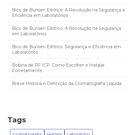
Bico de Bunsen Elétrico: A Revolução na Segurança e
Eficiência em Laboratórios
Bico de Bunsen Elétrico: A Revolução na Segurança
em Laboratórios
Bico de Bunsen Elétrico: Segurança e Eficiência em
Laboratórios
Bobina de RF ICP: Como Escolher e Instalar
Corretamente
Breve História e Definição da Cromatografia Líquida
Câmara de Nebulização ICP: Eficiência no Tratamento
Respiratório
Camara de nebulização icp: tudo o que você precisa
Tags
saber
Camara de Nebulização ICP: Vantagens e Aplicações
Cromatografia
História
Laboratório