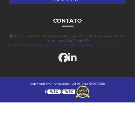
CONTATO
Rua Brigadeiro Henrique Fontenelle, 385 - sobreloja - Parque São
Domingos São Paulo SP
CEP: 05125-000
(11) 2309-0287
vendas@chromastore.com.br
Copyright © Chromastore. (Lei 9610 de 19/02/1998)
W3C
W3C