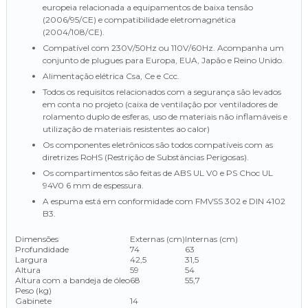
europeia relacionada a equipamentos de baixa tensão
(2006/95/CE) e compatibilidade eletromagnética
(2004/108/CE).
Compatível com 230V/50Hz ou 110V/60Hz. Acompanha um
conjunto de plugues para Europa, EUA, Japão e Reino Unido.
Alimentação elétrica Csa, Ce e Ccc.
Todos os requisitos relacionados com a segurança são levados
em conta no projeto (caixa de ventilação por ventiladores de
rolamento duplo de esferas, uso de materiais não inflamáveis e
utilização de materiais resistentes ao calor)
Os componentes eletrônicos são todos compatíveis com as
diretrizes RoHS (Restrição de Substâncias Perigosas).
Os compartimentos são feitas de ABS UL V0 e PS Choc UL
94V0 6 mm de espessura.
A espuma está em conformidade com FMVSS 302 e DIN 4102
B3.
Dimensões
Externas (cm)
Internas (cm)
Profundidade
74
63
Largura
42,5
31,5
Altura
59
54
Altura com a bandeja de óleo
68
55,7
Peso (kg)
Gabinete
14