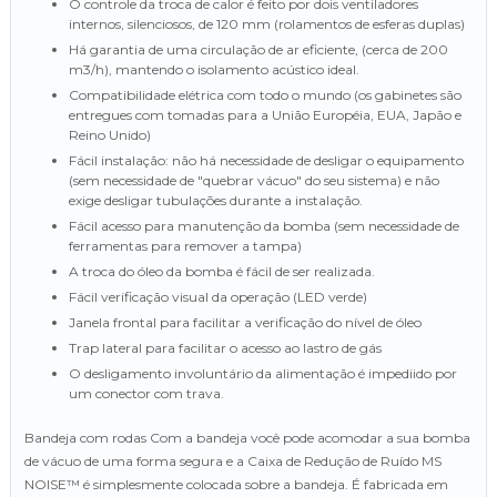
O controle da troca de calor é feito por dois ventiladores
internos, silenciosos, de 120 mm (rolamentos de esferas duplas)
Há garantia de uma circulação de ar eficiente, (cerca de 200
m3/h), mantendo o isolamento acústico ideal.
Compatibilidade elétrica com todo o mundo (os gabinetes são
entregues com tomadas para a União Européia, EUA, Japão e
Reino Unido)
Fácil instalação: não há necessidade de desligar o equipamento
(sem necessidade de "quebrar vácuo" do seu sistema) e não
exige desligar tubulações durante a instalação.
Fácil acesso para manutenção da bomba (sem necessidade de
ferramentas para remover a tampa)
A troca do óleo da bomba é fácil de ser realizada.
Fácil verificação visual da operação (LED verde)
Janela frontal para facilitar a verificação do nível de óleo
Trap lateral para facilitar o acesso ao lastro de gás
O desligamento involuntário da alimentação é impediido por
um conector com trava.
Bandeja com rodas Com a bandeja você pode acomodar a sua bomba
de vácuo de uma forma segura e a Caixa de Redução de Ruído MS
NOISE™ é simplesmente colocada sobre a bandeja. É fabricada em