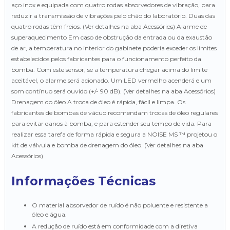
aço inox e equipada com quatro rodas absorvedores de vibração, para
reduzir a transmissão de vibrações pelo chão do laboratório. Duas das
quatro rodas têm freios. (Ver detalhes na aba Acessórios) Alarme de
superaquecimento Em caso de obstrução da entrada ou da exaustão
de ar, a temperatura no interior do gabinete poderia exceder os limites
estabelecidos pelos fabricantes para o funcionamento perfeito da
bomba. Com este sensor, se a temperatura chegar acima do limite
aceitável, o alarme será acionado. Um LED vermelho acenderá e um
som contínuo será ouvido (+/- 90 dB). (Ver detalhes na aba Acessórios)
Drenagem do óleo A troca de óleo é rápida, fácil e limpa. Os
fabricantes de bombas de vácuo recomendam trocas de óleo regulares
para evitar danos à bomba, e para estender seu tempo de vida. Para
realizar essa tarefa de forma rápida e segura a NOISE MS ™ projetou o
kit de válvula e bomba de drenagem do óleo. (Ver detalhes na aba
Acessórios)
Informações Técnicas
O material absorvedor de ruído é não poluente e resistente a
óleo e água.
A redução de ruído está em conformidade com a diretiva