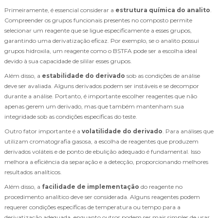
Primeiramente, é essencial considerar a
estrutura química do analito
.
Compreender os grupos funcionais presentes no composto permite
selecionar um reagente que se ligue especificamente a esses grupos,
garantindo uma derivatização eficaz. Por exemplo, se o analito possui
grupos hidroxila, um reagente como o BSTFA pode ser a escolha ideal
devido à sua capacidade de sililar esses grupos.
Além disso, a
estabilidade do derivado
sob as condições de análise
deve ser avaliada. Alguns derivados podem ser instáveis e se decompor
durante a análise. Portanto, é importante escolher reagentes que não
apenas gerem um derivado, mas que também mantenham sua
integridade sob as condições específicas do teste.
Outro fator importante é a
volatilidade do derivado
. Para análises que
utilizam cromatografia gasosa, a escolha de reagentes que produzem
derivados voláteis e de ponto de ebulição adequado é fundamental. Isso
melhora a eficiência da separação e a detecção, proporcionando melhores
resultados analíticos.
Além disso, a
facilidade de implementação
do reagente no
procedimento analítico deve ser considerada. Alguns reagentes podem
requerer condições específicas de temperatura ou tempo para a
derivatização adequada, enquanto outros podem ser mais simples de usar,