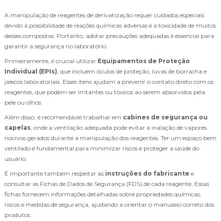
A manipulação de reagentes de derivatização requer cuidados especiais
devido à possibilidade de reações químicas adversas e à toxicidade de muitos
desses compostos. Portanto, adotar precauções adequadas é essencial para
garantir a segurança no laboratório.
Primeiramente, é crucial utilizar
Equipamentos de Proteção
Individual (EPIs)
, que incluem óculos de proteção, luvas de borracha e
jalecos laboratoriais. Esses itens ajudam a prevenir o contato direto com os
reagentes, que podem ser irritantes ou tóxicos ao serem absorvidos pela
pele ou olhos.
Além disso, é recomendável trabalhar em
cabines de segurança ou
capelas
, onde a ventilação adequada pode evitar a inalação de vapores
nocivos gerados durante a manipulação dos reagentes. Ter um espaço bem
ventilado é fundamental para minimizar riscos e proteger a saúde do
usuário.
É importante também respeitar as
instruções do fabricante
e
consultar as Fichas de Dados de Segurança (FDS) de cada reagente. Essas
fichas fornecem informações detalhadas sobre propriedades químicas,
riscos e medidas de segurança, ajudando a orientar o manuseio correto dos
produtos.