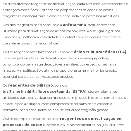
Existem diversos reagentes de derivatização, cada um com características e
aplicações específicas. Entender as propriedades de cada um desses
reagentes é essencial para a escolha adequada em processos analíticos.
Um dos reagentes mais comuns é a
anfetamina
, frequentemente
utilizada para derivatização de ácidos carboxílicos. Ao se ligar a grupos
funcionais, melhora a volatilidade e a detectabilidade desses compostos
durante análises cromatográficas.
Outro reagente amplamente utilizado é o
ácido trifluoracético (TFA)
.
Este reagente é eficaz na derivatização de proteínas e peptídeos,
contribuindo para a sua detecção em análises por espectrometria de
massas. A modificação química proporciona uma melhor ionização,
essencial para alcançar resultados precisos.
Os
reagentes de Sililação
, como o
bis(trimetilsilil)trifluoroacetamida (BSTFA)
, são amplamente
utilizados para derivatizar compostos com grupos hidroxila, como álcoois e
ácidos. Após a sililação, esses compostos se tornam mais voláteis e,
portanto, mais adequados ao análise por cromatografia gasosa.
Outro exemplo relevante inclui os
reagentes de derivatização em
processos de cetona
, como o 2,4-dinitrofenilhidrazina (DNPH). Este
reagente reage com cetonas e aldeídos, formando um derivado amarelo,