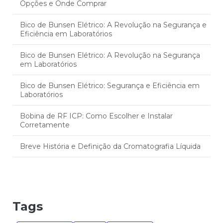
Opções e Onde Comprar
Bico de Bunsen Elétrico: A Revolução na Segurança e
Eficiência em Laboratórios
Bico de Bunsen Elétrico: A Revolução na Segurança
em Laboratórios
Bico de Bunsen Elétrico: Segurança e Eficiência em
Laboratórios
Bobina de RF ICP: Como Escolher e Instalar
Corretamente
Breve História e Definição da Cromatografia Líquida
Câmara de Nebulização ICP: Eficiência no Tratamento
Respiratório
Camara de nebulização icp: tudo o que você precisa
Tags
saber