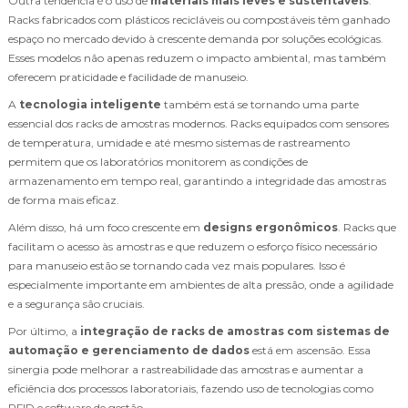
Outra tendência é o uso de
materiais mais leves e sustentáveis
.
Racks fabricados com plásticos recicláveis ou compostáveis têm ganhado
espaço no mercado devido à crescente demanda por soluções ecológicas.
Esses modelos não apenas reduzem o impacto ambiental, mas também
oferecem praticidade e facilidade de manuseio.
A
tecnologia inteligente
também está se tornando uma parte
essencial dos racks de amostras modernos. Racks equipados com sensores
de temperatura, umidade e até mesmo sistemas de rastreamento
permitem que os laboratórios monitorem as condições de
armazenamento em tempo real, garantindo a integridade das amostras
de forma mais eficaz.
Além disso, há um foco crescente em
designs ergonômicos
. Racks que
facilitam o acesso às amostras e que reduzem o esforço físico necessário
para manuseio estão se tornando cada vez mais populares. Isso é
especialmente importante em ambientes de alta pressão, onde a agilidade
e a segurança são cruciais.
Por último, a
integração de racks de amostras com sistemas de
automação e gerenciamento de dados
está em ascensão. Essa
sinergia pode melhorar a rastreabilidade das amostras e aumentar a
eficiência dos processos laboratoriais, fazendo uso de tecnologias como
RFID e software de gestão.