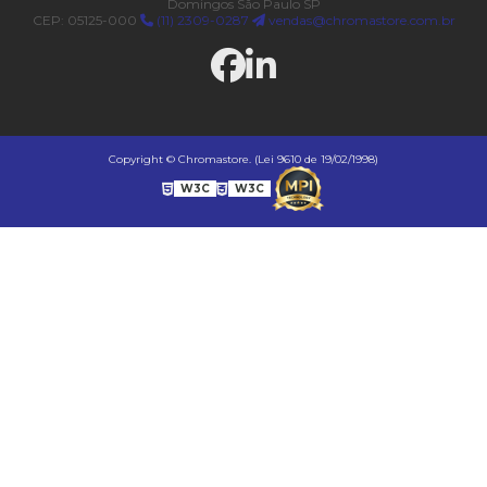
Domingos São Paulo SP
CEP: 05125-000
(11) 2309-0287
vendas@chromastore.com.br
Copyright © Chromastore. (Lei 9610 de 19/02/1998)
W3C
W3C