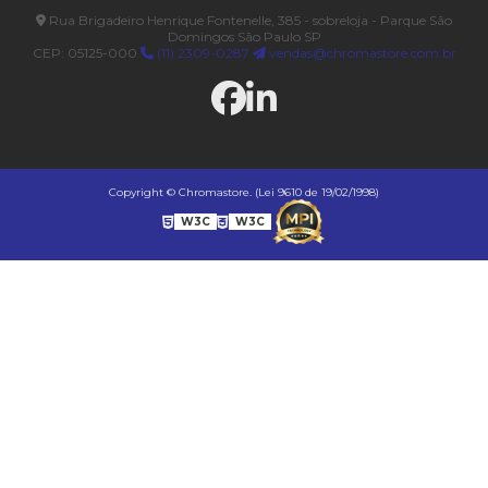
Rua Brigadeiro Henrique Fontenelle, 385 - sobreloja - Parque São
Domingos São Paulo SP
CEP: 05125-000
(11) 2309-0287
vendas@chromastore.com.br
Copyright © Chromastore. (Lei 9610 de 19/02/1998)
W3C
W3C