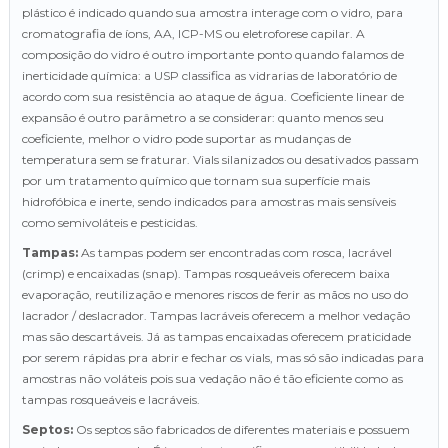
plástico é indicado quando sua amostra interage com o vidro, para
cromatografia de íons, AA, ICP-MS ou eletroforese capilar. A
composição do vidro é outro importante ponto quando falamos de
inerticidade química: a USP classifica as vidrarias de laboratório de
acordo com sua resistência ao ataque de água. Coeficiente linear de
expansão é outro parâmetro a se considerar: quanto menos seu
coeficiente, melhor o vidro pode suportar as mudanças de
temperatura sem se fraturar. Vials silanizados ou desativados passam
por um tratamento químico que tornam sua superfície mais
hidrofóbica e inerte, sendo indicados para amostras mais sensíveis
como semivoláteis e pesticidas.
Tampas:
As tampas podem ser encontradas com rosca, lacrável
(crimp) e encaixadas (snap). Tampas rosqueáveis oferecem baixa
evaporação, reutilização e menores riscos de ferir as mãos no uso do
lacrador / deslacrador. Tampas lacráveis oferecem a melhor vedação
mas são descartáveis. Já as tampas encaixadas oferecem praticidade
por serem rápidas pra abrir e fechar os vials, mas só são indicadas para
amostras não voláteis pois sua vedação não é tão eficiente como as
tampas rosqueáveis e lacráveis.
Septos:
Os septos são fabricados de diferentes materiais e possuem