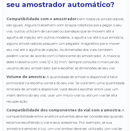
seu amostrador automático?
Compatibilidade com o amostrador:
nem todos os amostradores
são iguais. Alguns trabalham com braços robóticos para pegar o seu
vial; outros utilizam de carrosel ou bandejas que se movem até a
agulha de injeção; em outros modelos, a agulha vai até o sua amostra;
alguns amostradores possuem um pegador magnético para mover
seu vial até a agulha de injeção. As dimensões dos vials também
podem variar de acordo com o fabricante do amostrador. A maioria
deles trabalha com vials 12 x 32 mm. Sempre consulte o manual do
usuário de seu amostrador para escolher as dimensões de seu vial.
Volume de amostra:
A quantidade de amostra disponível é fator
primordial na escolha correta do seu vial. Se você tem uma quantidade
limitada de amostra disponível, você deverá escolher entre usar um
insert dentro do seu vial, usar um micro-vial ou até um vial de alta
recuperação.
Compatibilidade dos componentes do vial com a amostra:
A
compatibilidade entre analito e solventes deve ser considerado quando
estamos escolhendo o vial e seus acessórios. Por exemplo, se sua
amostra é sensível à luz, um vial âmbar deve ser utilizado; um vial de