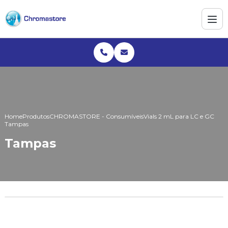
Home
Produtos
CHROMASTORE - Consumíveis
Vials 2 mL para LC e GC
Tampas
Tampas