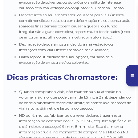
evaporação de solventes ou do próprio analito de interesse,
causado pela má vedação do conjunto vial + tampa + septo;
Danos físicos ao seu amostrador, causados por vials / inserts
com dimensões erradas ou com deformação na sua construção
(paredes finas demais podem causar a quebra, ou fundo
irregular são alguns exemplos), septos muito tensionados (risco
de entortar a agulha do seu amostrador automático);
Degradação de sua amostra, devido à má vedação ou
interações com vial / insert / septo de má qualidade;
Baixa reprodutibilidade de suas injeções, causado pela
evaporação de amostra e / ou solventes.
Dicas práticas Chromastore:
Quando comprando vials, não mantenha sua atenção no
volume máximo, que pode variar de 1,5 mL à 2 mL dependendo
de onde o fabricante mede este limite; se atente às dimensões do
vial (altura, diâmetro e largura do pescoço);
ND ou N: muitos fabricantes ou revendedores trazem esta
informação na descrição do vial (ND9, N8, etc). Isso significa que
o diâmetro do pescoço é 9 mm, 8 mm, etc. Esta é sim uma
informação crucial no momento da compra. Vials ND8 ou N8
são conhecidos como vials de boca estreita; vials ND9 ou N9