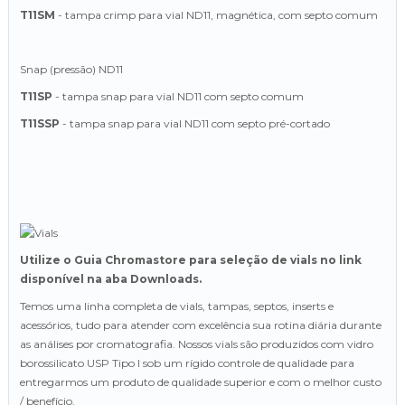
T11SM
- tampa crimp para vial ND11, magnética, com septo comum
Snap (pressão) ND11
T11SP
- tampa snap para vial ND11 com septo comum
T11SSP
- tampa snap para vial ND11 com septo pré-cortado
Utilize o Guia Chromastore para seleção de vials no link
disponível na aba Downloads.
Temos uma linha completa de vials, tampas, septos, inserts e
acessórios, tudo para atender com excelência sua rotina diária durante
as análises por cromatografia. Nossos vials são produzidos com vidro
borossilicato USP Tipo I sob um rígido controle de qualidade para
entregarmos um produto de qualidade superior e com o melhor custo
/ benefício.