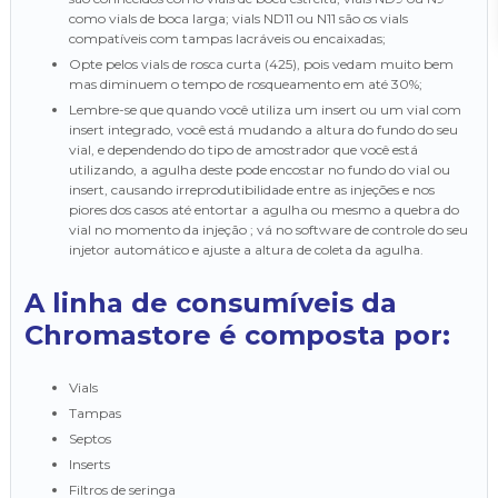
como vials de boca larga; vials ND11 ou N11 são os vials
compatíveis com tampas lacráveis ou encaixadas;
Opte pelos vials de rosca curta (425), pois vedam muito bem
mas diminuem o tempo de rosqueamento em até 30%;
lembre-se que quando você utiliza um insert ou um vial com
insert integrado, você está mudando a altura do fundo do seu
vial, e dependendo do tipo de amostrador que você está
utilizando, a agulha deste pode encostar no fundo do vial ou
insert, causando irreprodutibilidade entre as injeções e nos
piores dos casos até entortar a agulha ou mesmo a quebra do
vial no momento da injeção ; vá no software de controle do seu
injetor automático e ajuste a altura de coleta da agulha.
A linha de consumíveis da
Chromastore é composta por:
Vials
Tampas
Septos
Inserts
Filtros de seringa