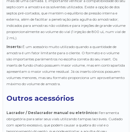
mais de uma camada. É importante verificar a compatibilidade do seu
septo com a amostra e os solventes utilizados. Existe a opção de dos
septos pré-cortados, que mantém o equilíbrio de pressão interna e
externa, além de facilitar a penetração pela agulha do amostrador;
indicados para amostras não voláteis e para injeções de grande volume
proporcionalmente ao volume do vial (1 injeção de 800 uL num vial de
2 mL).
Inserts:
É um acessório muito utilizado quando a quantidade de
amostra é um fator limitante para o cliente. O formato e o volume
são importantes parâmentros no escolha correta do seu insert. Os
inserts de fundo chato possuem maior volume, mas em contrapartida
apresentam o maior volume residual. Já os inserts cônicos possuem
volumes menores, mas seu formato proporciona um aproveitamento
máximo do volume de amostra.
Outros acessórios
Lacrador / Deslacrador manual ou eletrônico:
Ferramenta
obrigatória para selar seus vials utilizando tampas lacráveis. Cuidado
com aperto excessivo, que podem causar a quebra do vial e o
tensionamento do septo, que pode entortar a agulha do seu