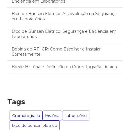
Eficiência em Laboratórios
Bico de Bunsen Elétrico: A Revolução na Segurança
em Laboratórios
Bico de Bunsen Elétrico: Segurança e Eficiência em
Laboratórios
Bobina de RF ICP: Como Escolher e Instalar
Corretamente
Breve História e Definição da Cromatografia Líquida
Câmara de Nebulização ICP: Eficiência no Tratamento
Respiratório
Camara de nebulização icp: tudo o que você precisa
Tags
saber
Camara de Nebulização ICP: Vantagens e Aplicações
Cromatografia
História
Laboratório
Essenciais
bico de bunsen elétrico