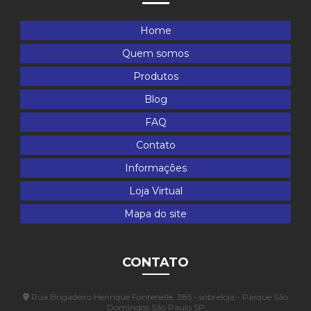
Home
Quem somos
Produtos
Blog
FAQ
Contato
Informações
Loja Virtual
Mapa do site
CONTATO
Rua Brigadeiro Henrique Fontenelle, 385 - sobreloja - Parque São
Domingos São Paulo SP