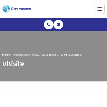
Home
Produtos
Welch (Colunas/SPE)
Colunas HPLC
Ultisil®
Ultisil®