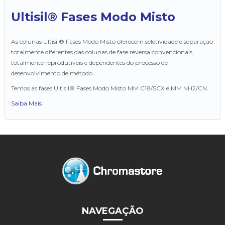
Ultisil® Fases Modo Misto
As colunas Ultisil® Fases Modo Misto oferecem seletividade e separação
totalmente diferentes das colunas de fase reversa convencionais,
totalmente reprodutíveis e dependentes do processo de
desenvolvimento de método.
Temos as fases Ultisil® Fases Modo Misto MM C18/SCX e MM NH2/CN.
Saiba Mais
NAVEGAÇÃO