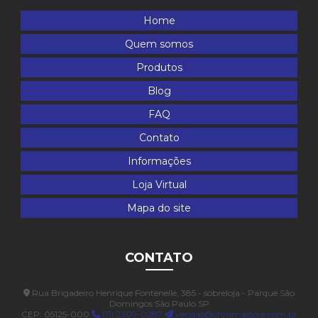
Home
Quem somos
Produtos
Blog
FAQ
Contato
Informações
Loja Virtual
Mapa do site
CONTATO
Rua Brigadeiro Henrique Fontenelle, 385 - sobreloja - Parque São
Domingos São Paulo SP
CEP: 05125-000
(11) 2309-0287
vendas@chromastore.com.br