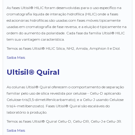
As fases Ultisil® HILIC foram desenvolvidas para o uso específico na
cromatografia líquida de interação hidrofílica (HILIC) onde a fases
estacionárias hidrofílicas são usadas com fases móveis tipicamente
usadas em cromatografia de fase reversa, e a eluição é tipicamente na
ordem do aumento da polaridade. Cada fase da família Ultisil® HILIC
tem sua vantagem característica.
Temos as fases Ultisil® HILIC Silica, NH2, Amida, Amphion II e Diol.
Saiba Mais
Ultisil® Quiral
As colunas Ultisil® Quiral oferecem o comportamento de separação
familiar pelo uso de sílica revestida por celulose - Cellu-D aplicando
Celulose-tris(3,5-dimetilfenilcarbamato); e a Cellu-J usando Celulose
tris(4-metilbenzoato). Fases Ultisil® Quiral são escaláveis do
laboratório à produção.
Temos as fases Ultisil® Quiral Cellu-D, Cellu-DR, Cellu-J e Cellu-JR.
Saiba Mais