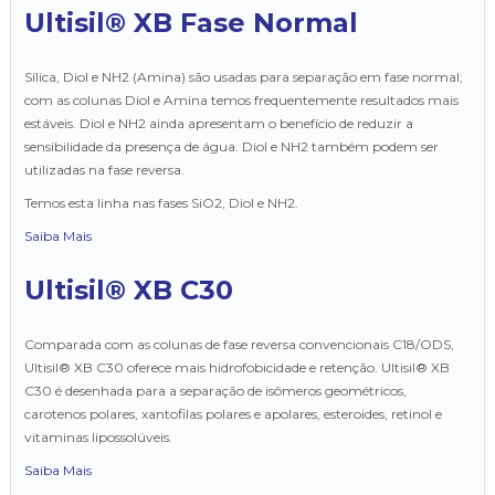
Ultisil® XB Fase Normal
Sílica, Diol e NH2 (Amina) são usadas para separação em fase normal;
com as colunas Diol e Amina temos frequentemente resultados mais
estáveis. Diol e NH2 ainda apresentam o benefício de reduzir a
sensibilidade da presença de água. Diol e NH2 também podem ser
utilizadas na fase reversa.
Temos esta linha nas fases SiO2, Diol e NH2.
Saiba Mais
Ultisil® XB C30
Comparada com as colunas de fase reversa convencionais C18/ODS,
Ultisil® XB C30 oferece mais hidrofobicidade e retenção. Ultisil® XB
C30 é desenhada para a separação de isômeros geométricos,
carotenos polares, xantofilas polares e apolares, esteroides, retinol e
vitaminas lipossolúveis.
Saiba Mais