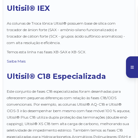
Ultisil® IEX
As colunas de Troca Iônica Ultisil® possuem base de sílica com
trocador de ânion forte (SAX - amônio-silano funcionalizado) e
trocador de cátion forte (SCX - grupos ácido sulfônico aromáticos) -
com alta resolução e eficiência.
Temos esta linha nas fases XB-SAX e XB-SCX.
Saiba Mais
Ultisil® C18 Especializada
Este conjunto de fases C18 especializadas foram desenhadas para
oferecerem pequenas diferenças com relação às fases C18/ODS
convencionais. Por exemplo, as colunas Ultisil® AQ-C18 e Ultisil®
ODS-3 irão desempenhar bem mesmo com fase móvel 100 % aquosa;
Ultisil® Plus C18 utiliza dupla proteção das terminações (double end-
capping); Ultisil® XS C18 tem alta carga de carbono, melhorando sua
seletividade de impedimento estérico. Também temos as fases C18
especializadas para Hidrocarbonetos Aromáticos Polinucleares (PAH) e