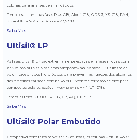
colunas para análises de aminoácidos.
Temos esta linha nas fases Plus C18, Alquil C18, ODS-3, XS-C18, PAH,
Polar-RP, AA-Aminoácidos e AQ-C18
Saiba Mais
Ultisil® LP
As fases Ultisil® LP são extremamente estáveis em fases móveis com
baixíssimo pH e atípicas altas temperaturas. As fases LP utilizam de 2
volumosos grupos hidrofóbicos para prevenir as ligações dos siloxanos
das hidrólises causada pelo baixo pH. Excelente formato de pico para
compostos polares, estável mesmo em pH < 1 (LP-C18).
Temos as fases Ultisil® LP C18, C8, AQ, CN e C3.
Saiba Mais
Ultisil® Polar Embutido
Compatível com fases móveis 95 % aquosas, as colunas Ultisil® Polar