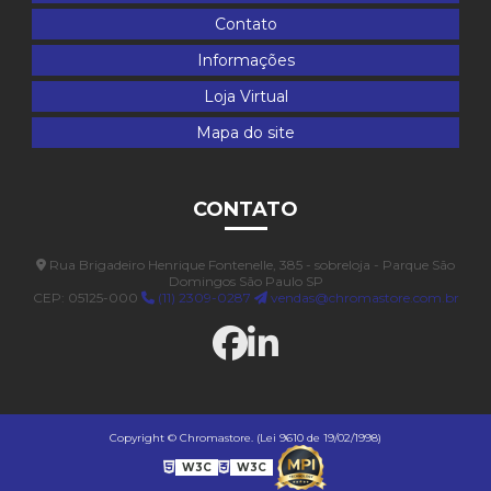
Contato
Informações
Loja Virtual
Mapa do site
CONTATO
Rua Brigadeiro Henrique Fontenelle, 385 - sobreloja - Parque São
Domingos São Paulo SP
CEP: 05125-000
(11) 2309-0287
vendas@chromastore.com.br
Copyright © Chromastore. (Lei 9610 de 19/02/1998)
W3C
W3C